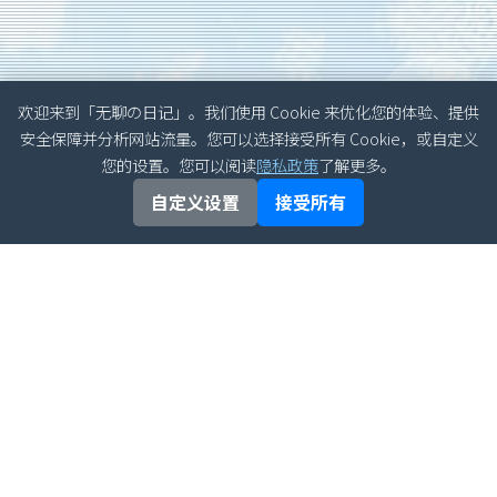
欢迎来到「无聊の日记」。我们使用 Cookie 来优化您的体验、提供
安全保障并分析网站流量。您可以选择接受所有 Cookie，或自定义
您的设置。您可以阅读
隐私政策
了解更多。
自定义设置
接受所有
文章归档
最新文章
半导体器件物理习题增
2026年06月
补分析详解