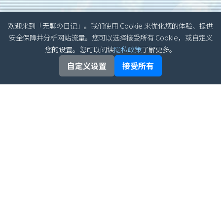
欢迎来到「无聊の日记」。我们使用 Cookie 来优化您的体验、提供
安全保障并分析网站流量。您可以选择接受所有 Cookie，或自定义
您的设置。您可以阅读
隐私政策
了解更多。
自定义设置
接受所有
文章归档
最新文章
半导体器件物理习题增
2026年06月
补分析详解