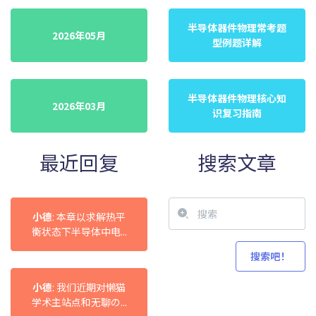
半导体器件物理常考题
2026年05月
型例题详解
半导体器件物理核心知
2026年03月
识复习指南
最近回复
搜索文章
小德
: 本章以求解热平
衡状态下半导体中电...
小德
: 我们近期对懒猫
学术主站点和无聊の...