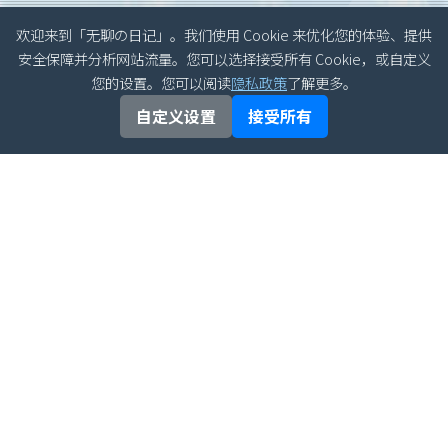
欢迎来到「无聊の日记」。我们使用 Cookie 来优化您的体验、提供
安全保障并分析网站流量。您可以选择接受所有 Cookie，或自定义
您的设置。您可以阅读
隐私政策
了解更多。
自定义设置
接受所有
文章归档
最新文章
半导体器件物理习题增
2026年06月
补分析详解
半导体器件物理常考题
2026年05月