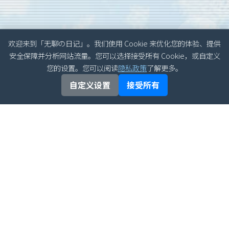
欢迎来到「无聊の日记」。我们使用 Cookie 来优化您的体验、提供
安全保障并分析网站流量。您可以选择接受所有 Cookie，或自定义
您的设置。您可以阅读
隐私政策
了解更多。
自定义设置
接受所有
文章归档
最新文章
半导体器件物理习题增
2026年06月
补分析详解