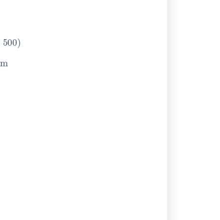
0
+
500
)
S/cm
−
3
≪
n
0