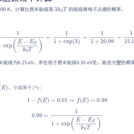
00
3
T
k
0
K，计算比费米能级高
的能级被电子占据的概率。
exp
(
E
−
E
F
k
0
T
)
=
1
1
+
exp
(
3
)
=
1
1
+
20.09
=
1
21.0
能级为6.25 eV，求在低于费米能级0.30 eV处，能态为
空
的概
E
)
，令其等于1%：
1
−
f
(
E
)
=
0.01
⇒
f
(
E
)
=
0.99
0.99
=
1
1
+
exp
(
E
−
E
F
k
0
T
)
=
5.95
E
F
=
6.25