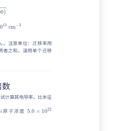
1900
)
×
10
13
cm
−
3
。注意单位：迁移率用
两者之和，误用单个迁移
倍数
，试计算其电导率。比本征
5.0
22
×
10
；Si原子浓度