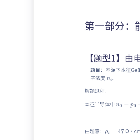
第一部分：
【题型1】由
n
i
题目
：室温下本征Ge的
子浓度
。
解题过程
：
n
0
=
p
0
本征半导体中
ρ
i
=
47
由题意：
Ω·c