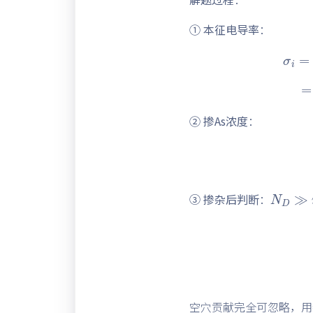
① 本征电导率
：
σ
i
=
q
n
i
=
1.6
② 掺As浓度
：
N
D
≫
③ 掺杂后判断
：
p
0
=
n
i
空穴贡献完全可忽略，用