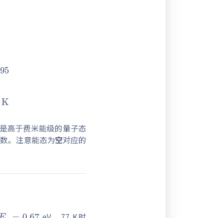
4.595
≈
757
K
是高于费米能级的量子态
数。注意能态为
空
对应的
E
g
=
0.67
eV，77 K时