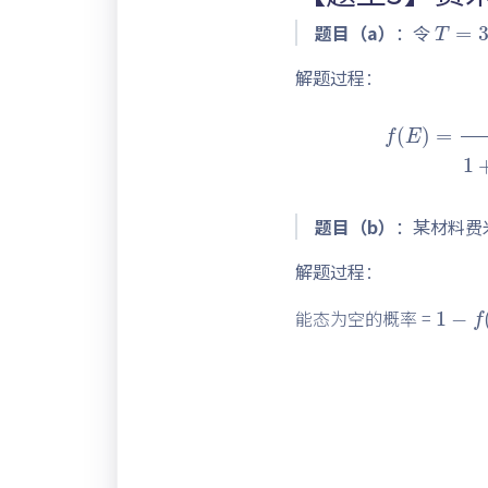
T
=
3
题目（a）
：令
解题过程
：
f
(
E
)
=
1
1
+
题目（b）
：某材料费米
解题过程
：
1
−
f
(
能态为空的概率 =
E
=
6.25
−
0.30