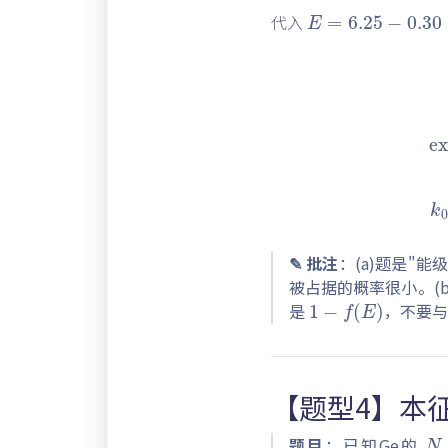
代入
exp
(
k
0
T
=
0.
✎ 批注
：(a)题是"能
1
−
f
(
E
)
被占据的概率很小。(
是
，不要
【题型4】本
N
E
g
=
0.76
题目
：已知Ge的