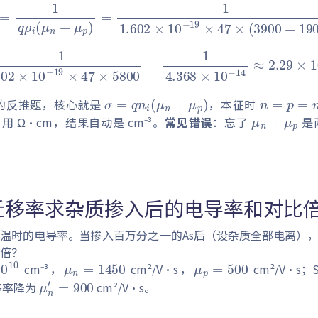
q
ρ
i
(
μ
n
+
μ
p
)
=
1
1.602
×
10
−
19
×
47
×
(
3900
+
×
10
−
19
×
47
×
5800
=
1
4.368
×
10
−
14
≈
2.29
n
=
p
=
n
i
σ
=
q
n
i
(
μ
n
+
μ
p
)
ρ
μ
n
+
μ
p
的反推题，核心就是
，本征时
用 Ω·cm，结果自动是 cm⁻³。
常见错误
：忘了
是
迁移率求杂质掺入后的电导率和对比
室温时的电导率。当掺入百万分之一的As后（设杂质全部电离）
μ
p
=
500
μ
n
=
1450
10
10
少倍？
μ
n
′
=
900
cm⁻³，
cm²/V·s，
cm²/V·s
移率降为
cm²/V·s。