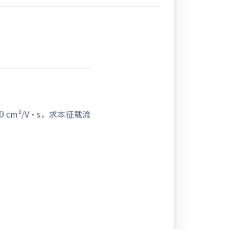
00
cm²/V·s，求本征载流