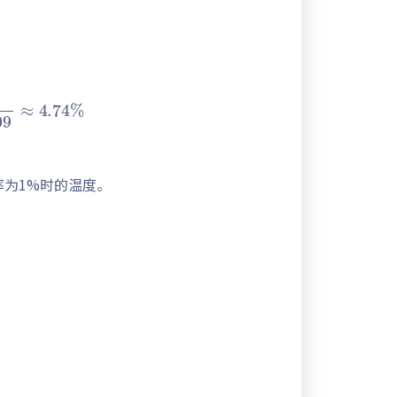
9
≈
4.74
%
率为1%时的温度。