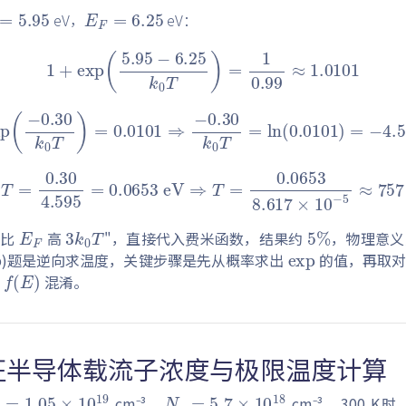
eV，
eV：
1
+
exp
(
5.95
−
6.25
k
0
T
)
=
1
0.99
≈
1.0101
−
0.30
k
0
T
)
=
0.0101
⇒
−
0.30
k
0
T
=
ln
(
0.0101
)
=
−
30
4.595
=
0.0653
eV
⇒
T
=
0.0653
8.617
×
10
−
5
E
F
3
T
k
0
5
%
exp
级比
高
"，直接代入费米函数，结果约
，物理意义
f
(
E
)
b)题是逆向求温度，关键步骤是先从概率求出
的值，再取对
与
混淆。
征半导体载流子浓度与极限温度计算
c
=
1.05
×
10
19
N
v
=
5.7
×
10
18
cm⁻³，
cm⁻³，300 K时