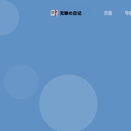
页面
导
主页
维护
关于