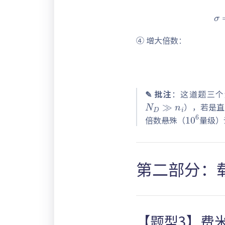
σ
=
q
n
④ 增大倍数
：
N
D
≫
n
i
✎ 批注
：这道题三
10
6
），若是
倍数悬殊（
量级）
第二部分：
【题型3】费