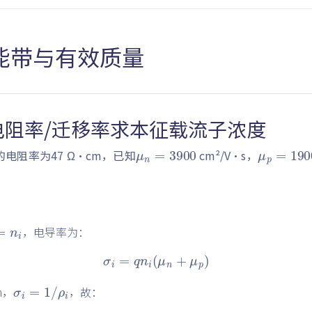
能带与有效质量
电阻率/迁移率求本征载流子浓度
μ
n
=
3900
μ
p
=
19
电阻率为47 Ω·cm，已知
cm²/V·s，
=
n
i
，电导率为：
σ
i
=
q
n
i
(
μ
n
+
μ
p
)
σ
i
=
1
/
ρ
i
m，
，故：