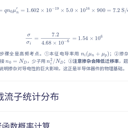
0
μ
n
′
=
1.602
×
10
−
19
×
5.0
×
10
16
×
900
=
7.2
σ
σ
i
=
7.2
4.68
×
10
−
6
=
1.54
×
10
6
n
i
(
μ
n
+
μ
p
)
n
0
=
N
D
n
D
i
2
/
N
个步骤全是高频考点。①本征电导率用
；②掺
直接
，少子用
；③
注意掺杂会降低迁移率
，
说明掺杂对导电性的巨大影响，这正是半导体器件的物理基础。
载流子统计分布
米函数概率计算