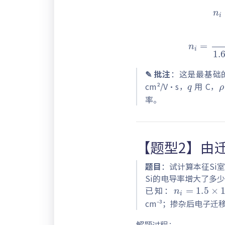
n
i
=
1
n
i
=
1
1.602
q
✎ 批注
：这是最基础
cm²/V·s，
用 C，
率。
【题型2】由
题目
：试计算本征Si
n
i
=
1.5
×
Si的电导率增大了多
已知：
cm⁻³；掺杂后电子迁
解题过程
：